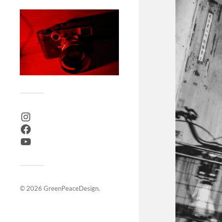
© 2026
GreenPeaceDesign
.