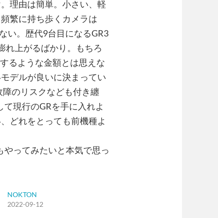
け。理由は簡単。小さい、軽
も頻繁に持ち歩くカメラは
ない。歴代9台目になるGR3
膨れ上がるばかり。もちろ
投資するような金額とは思えな
いモデルが良いに決まってい
は故障のリスクなども付き纏
して現行のGRを手に入れよ
い、どれをとっても前機種よ
もやってみたいと本気で思っ
NOKTON
2022-09-12