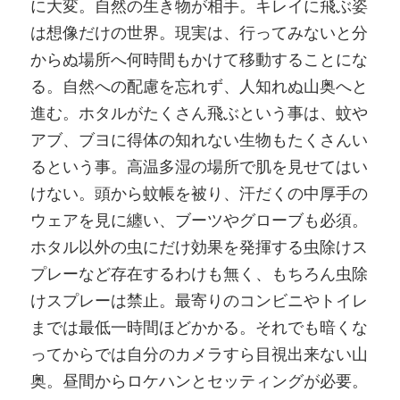
に大変。自然の生き物が相手。キレイに飛ぶ姿
は想像だけの世界。現実は、行ってみないと分
からぬ場所へ何時間もかけて移動することにな
る。自然への配慮を忘れず、人知れぬ山奥へと
進む。ホタルがたくさん飛ぶという事は、蚊や
アブ、ブヨに得体の知れない生物もたくさんい
るという事。高温多湿の場所で肌を見せてはい
けない。頭から蚊帳を被り、汗だくの中厚手の
ウェアを見に纏い、ブーツやグローブも必須。
ホタル以外の虫にだけ効果を発揮する虫除けス
プレーなど存在するわけも無く、もちろん虫除
けスプレーは禁止。最寄りのコンビニやトイレ
までは最低一時間ほどかかる。それでも暗くな
ってからでは自分のカメラすら目視出来ない山
奥。昼間からロケハンとセッティングが必要。