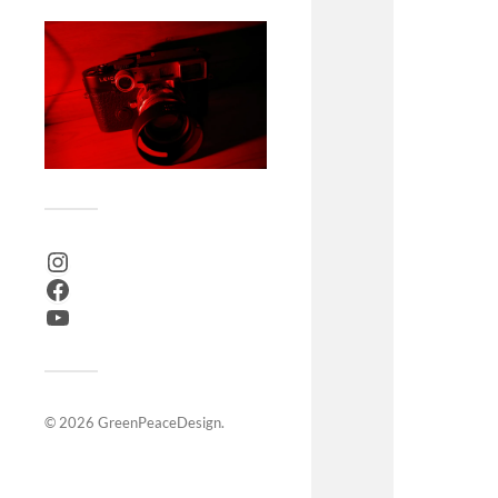
© 2026
GreenPeaceDesign
.